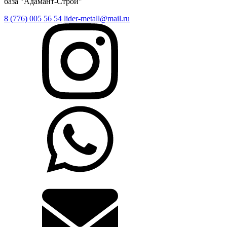
база "Адамант-Строй"
8 (776) 005 56 54
lider-metall@mail.ru