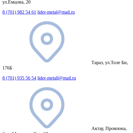
ул.Емцова, 20
8 (701) 982 54 61
lider-metal@mail.ru
Тараз, ул.Толе Би,
176Б
8 (701) 935 56 54
lider-metall@mail.ru
Актау, Промзона,