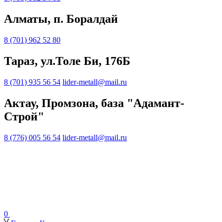
Алматы, п. Боралдай
8 (701) 962 52 80
Тараз, ул.Толе Би, 176Б
8 (701) 935 56 54
lider-metall@mail.ru
Актау, Промзона, база "Адамант-
Строй"
8 (776) 005 56 54
lider-metall@mail.ru
0