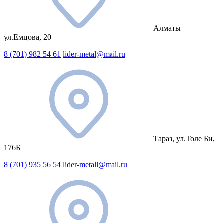
Алматы
ул.Емцова, 20
8 (701) 982 54 61
lider-metal@mail.ru
Тараз, ул.Толе Би,
176Б
8 (701) 935 56 54
lider-metall@mail.ru