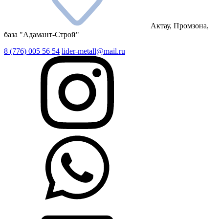
Актау, Промзона,
база "Адамант-Строй"
8 (776) 005 56 54
lider-metall@mail.ru