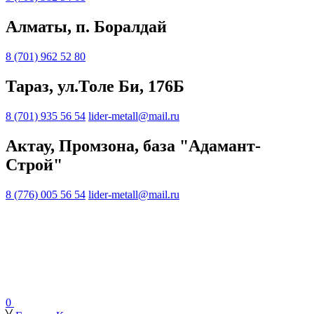
Алматы, п. Боралдай
8 (701) 962 52 80
Тараз, ул.Толе Би, 176Б
8 (701) 935 56 54
lider-metall@mail.ru
Актау, Промзона, база "Адамант-
Строй"
8 (776) 005 56 54
lider-metall@mail.ru
0