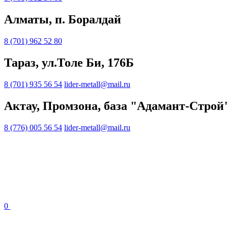
Алматы, п. Боралдай
8 (701) 962 52 80
Тараз, ул.Толе Би, 176Б
8 (701) 935 56 54
lider-metall@mail.ru
Актау, Промзона, база "Адамант-Строй
8 (776) 005 56 54
lider-metall@mail.ru
0