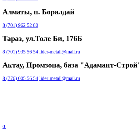
Алматы, п. Боралдай
8 (701) 962 52 80
Тараз, ул.Толе Би, 176Б
8 (701) 935 56 54
lider-metall@mail.ru
Актау, Промзона, база "Адамант-Строй
8 (776) 005 56 54
lider-metall@mail.ru
0