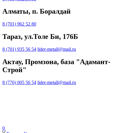
Алматы, п. Боралдай
8 (701) 962 52 80
Тараз, ул.Толе Би, 176Б
8 (701) 935 56 54
lider-metall@mail.ru
Актау, Промзона, база "Адамант-
Строй"
8 (776) 005 56 54
lider-metall@mail.ru
0