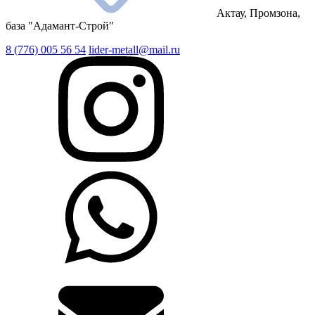
Актау, Промзона,
база "Адамант-Строй"
8 (776) 005 56 54
lider-metall@mail.ru