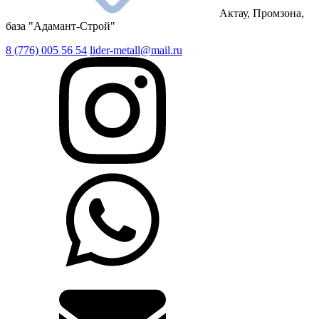
Актау, Промзона,
база "Адамант-Строй"
8 (776) 005 56 54
lider-metall@mail.ru