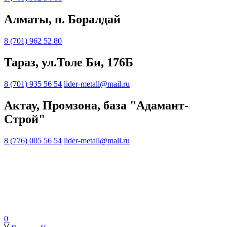
Алматы, п. Боралдай
8 (701) 962 52 80
Тараз, ул.Толе Би, 176Б
8 (701) 935 56 54
lider-metall@mail.ru
Актау, Промзона, база "Адамант-
Строй"
8 (776) 005 56 54
lider-metall@mail.ru
0