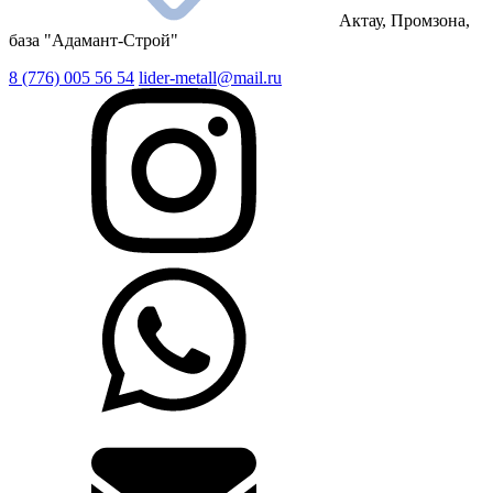
Актау, Промзона,
база "Адамант-Строй"
8 (776) 005 56 54
lider-metall@mail.ru