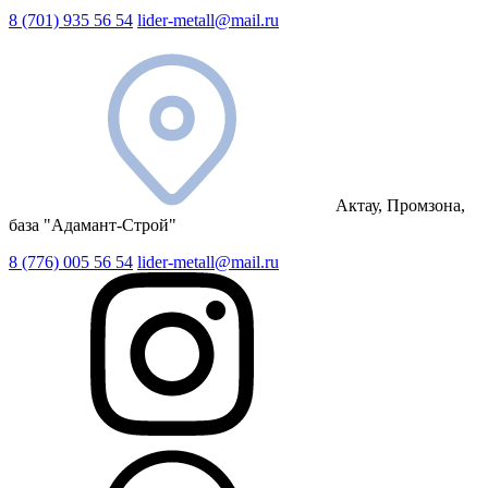
8 (701) 935 56 54
lider-metall@mail.ru
Актау, Промзона,
база "Адамант-Строй"
8 (776) 005 56 54
lider-metall@mail.ru