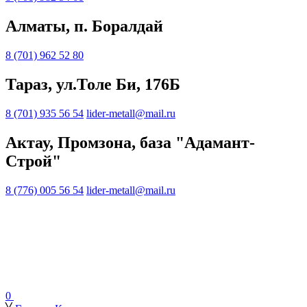
Алматы, п. Боралдай
8 (701) 962 52 80
Тараз, ул.Толе Би, 176Б
8 (701) 935 56 54
lider-metall@mail.ru
Актау, Промзона, база "Адамант-
Строй"
8 (776) 005 56 54
lider-metall@mail.ru
0