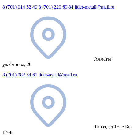
8 (701) 014 52 40
8 (701) 220 69 84
lider-metall@mail.ru
Алматы
ул.Емцова, 20
8 (701) 982 54 61
lider-metal@mail.ru
Тараз, ул.Толе Би,
176Б