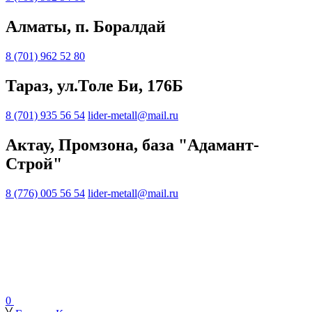
Алматы, п. Боралдай
8 (701) 962 52 80
Тараз, ул.Толе Би, 176Б
8 (701) 935 56 54
lider-metall@mail.ru
Актау, Промзона, база "Адамант-
Строй"
8 (776) 005 56 54
lider-metall@mail.ru
0