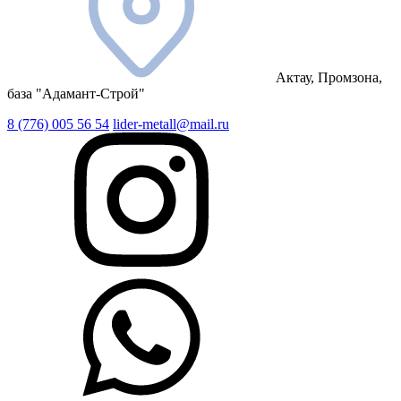
Актау, Промзона,
база "Адамант-Строй"
8 (776) 005 56 54
lider-metall@mail.ru