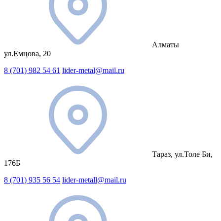
Алматы
ул.Емцова, 20
8 (701) 982 54 61
lider-metal@mail.ru
Тараз, ул.Толе Би,
176Б
8 (701) 935 56 54
lider-metall@mail.ru