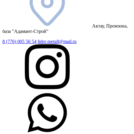
Актау, Промзона,
база "Адамант-Строй"
8 (776) 005 56 54
lider-metall@mail.ru