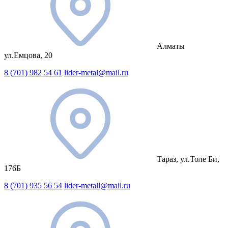
Алматы
ул.Емцова, 20
8 (701) 982 54 61
lider-metal@mail.ru
Тараз, ул.Толе Би,
176Б
8 (701) 935 56 54
lider-metall@mail.ru