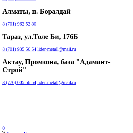
Алматы, п. Боралдай
8 (701) 962 52 80
Тараз, ул.Толе Би, 176Б
8 (701) 935 56 54
lider-metall@mail.ru
Актау, Промзона, база "Адамант-
Строй"
8 (776) 005 56 54
lider-metall@mail.ru
0