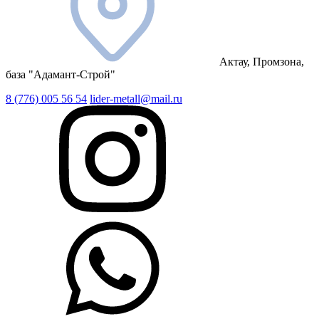
Актау, Промзона,
база "Адамант-Строй"
8 (776) 005 56 54
lider-metall@mail.ru