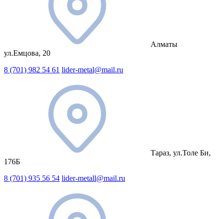
Алматы
ул.Емцова, 20
8 (701) 982 54 61
lider-metal@mail.ru
Тараз, ул.Толе Би,
176Б
8 (701) 935 56 54
lider-metall@mail.ru