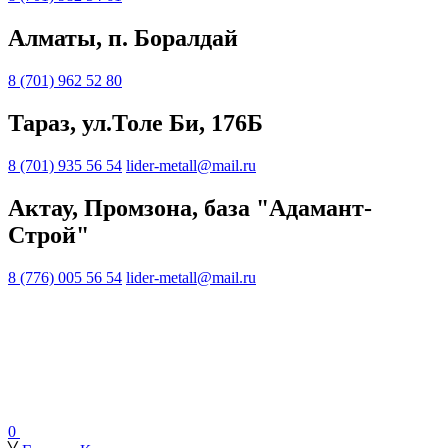
Алматы, п. Боралдай
8 (701) 962 52 80
Тараз, ул.Толе Би, 176Б
8 (701) 935 56 54
lider-metall@mail.ru
Актау, Промзона, база "Адамант-
Строй"
8 (776) 005 56 54
lider-metall@mail.ru
0