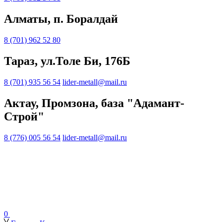
Алматы, п. Боралдай
8 (701) 962 52 80
Тараз, ул.Толе Би, 176Б
8 (701) 935 56 54
lider-metall@mail.ru
Актау, Промзона, база "Адамант-
Строй"
8 (776) 005 56 54
lider-metall@mail.ru
0