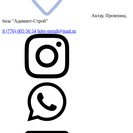
Актау, Промзона,
база "Адамант-Строй"
8 (776) 005 56 54
lider-metall@mail.ru