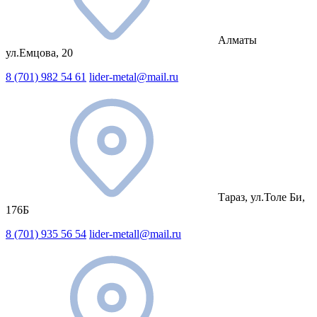
Алматы
ул.Емцова, 20
8 (701) 982 54 61
lider-metal@mail.ru
Тараз, ул.Толе Би,
176Б
8 (701) 935 56 54
lider-metall@mail.ru