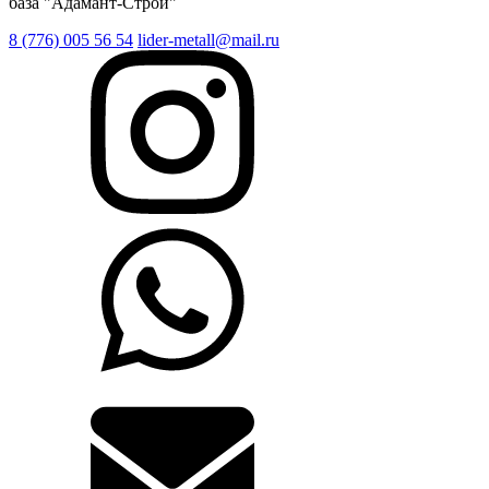
база "Адамант-Строй"
8 (776) 005 56 54
lider-metall@mail.ru