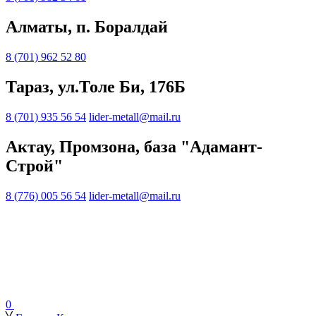
Алматы, п. Боралдай
8 (701) 962 52 80
Тараз, ул.Толе Би, 176Б
8 (701) 935 56 54
lider-metall@mail.ru
Актау, Промзона, база "Адамант-
Строй"
8 (776) 005 56 54
lider-metall@mail.ru
0