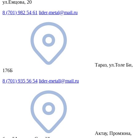
ул.Емцова, 20
8 (701) 982 54 61
lider-metal@mail.ru
Тараз, ул.Толе Би,
176Б
8 (701) 935 56 54
lider-metall@mail.ru
Актау, Промзона,