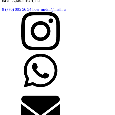
база "Адамант-Строй"
8 (776) 005 56 54
lider-metall@mail.ru