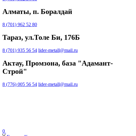
Алматы, п. Боралдай
8 (701) 962 52 80
Тараз, ул.Толе Би, 176Б
8 (701) 935 56 54
lider-metall@mail.ru
Актау, Промзона, база "Адамант-
Строй"
8 (776) 005 56 54
lider-metall@mail.ru
0