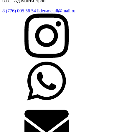
база "Адамант-Строй"
8 (776) 005 56 54
lider-metall@mail.ru