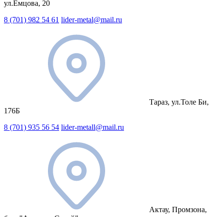
ул.Емцова, 20
8 (701) 982 54 61
lider-metal@mail.ru
Тараз, ул.Толе Би,
176Б
8 (701) 935 56 54
lider-metall@mail.ru
Актау, Промзона,