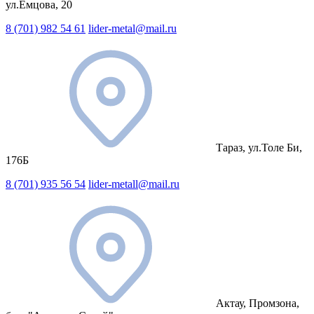
ул.Емцова, 20
8 (701) 982 54 61
lider-metal@mail.ru
Тараз, ул.Толе Би,
176Б
8 (701) 935 56 54
lider-metall@mail.ru
Актау, Промзона,