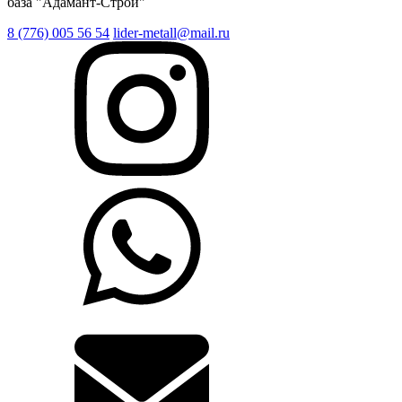
база "Адамант-Строй"
8 (776) 005 56 54
lider-metall@mail.ru