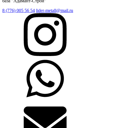
база "Адамант-Строй"
8 (776) 005 56 54
lider-metall@mail.ru