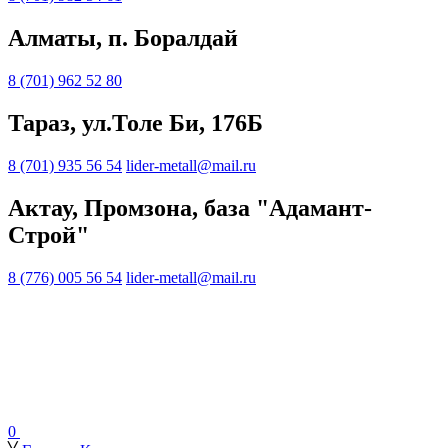
Алматы, п. Боралдай
8 (701) 962 52 80
Тараз, ул.Толе Би, 176Б
8 (701) 935 56 54
lider-metall@mail.ru
Актау, Промзона, база "Адамант-
Строй"
8 (776) 005 56 54
lider-metall@mail.ru
0