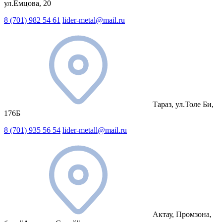
ул.Емцова, 20
8 (701) 982 54 61
lider-metal@mail.ru
Тараз, ул.Толе Би,
176Б
8 (701) 935 56 54
lider-metall@mail.ru
Актау, Промзона,