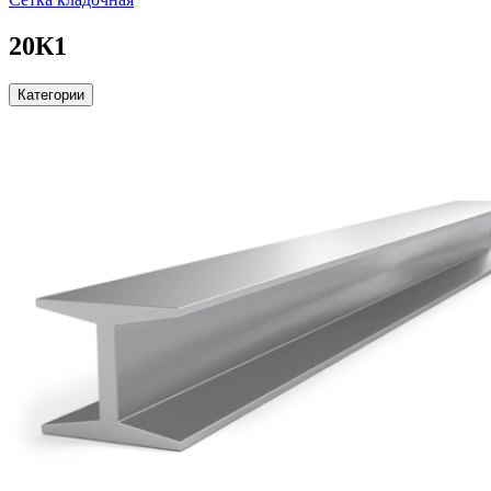
20К1
Категории