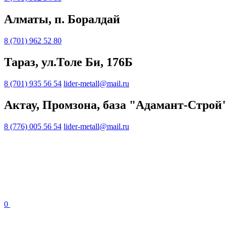
Алматы, п. Боралдай
8 (701) 962 52 80
Тараз, ул.Толе Би, 176Б
8 (701) 935 56 54
lider-metall@mail.ru
Актау, Промзона, база "Адамант-Строй
8 (776) 005 56 54
lider-metall@mail.ru
0