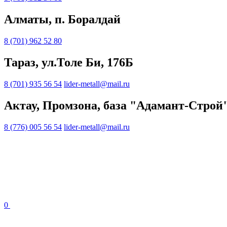
Алматы, п. Боралдай
8 (701) 962 52 80
Тараз, ул.Толе Би, 176Б
8 (701) 935 56 54
lider-metall@mail.ru
Актау, Промзона, база "Адамант-Строй
8 (776) 005 56 54
lider-metall@mail.ru
0