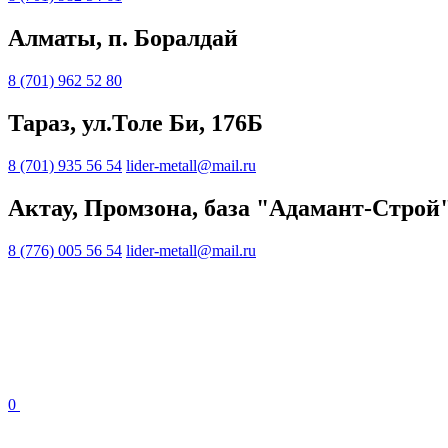
Алматы, п. Боралдай
8 (701) 962 52 80
Тараз, ул.Толе Би, 176Б
8 (701) 935 56 54
lider-metall@mail.ru
Актау, Промзона, база "Адамант-Строй
8 (776) 005 56 54
lider-metall@mail.ru
0