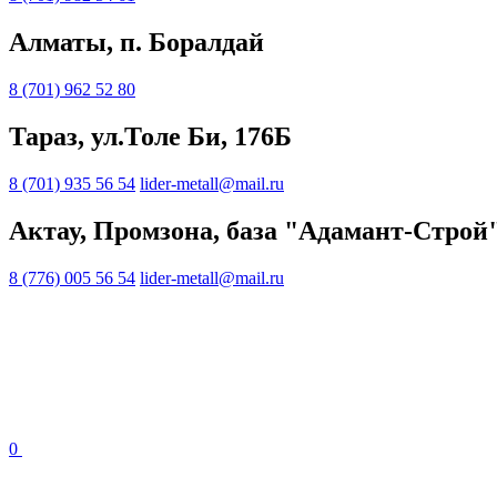
Алматы, п. Боралдай
8 (701) 962 52 80
Тараз, ул.Толе Би, 176Б
8 (701) 935 56 54
lider-metall@mail.ru
Актау, Промзона, база "Адамант-Строй
8 (776) 005 56 54
lider-metall@mail.ru
0